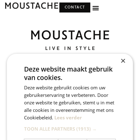
CONTACT
×
Deze website maakt gebruik
van cookies.
MOUSTACHE
STORES
Deze website gebruikt cookies om uw
ABOUT US
VALKENBURG WOMEN
gebruikerservaring te verbeteren. Door
WOMEN
VALKENBURG MEN
onze website te gebruiken, stemt u in met
alle cookies in overeenstemming met ons
MEN
MAASTRICHT MEN &
Cookiebeleid.
Lees verder
WOMEN
LIFESTYLE
GULPEN WOMEN
TOON ALLE PARTNERS
(1913) →
STORES
BEEK WOMEN