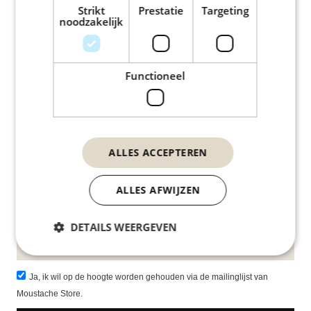
Strikt
Prestatie
Targeting
noodzakelijk
FAQ
WAAR KAN IK DE OPENINGSTIJDEN VAN DE WINKELS
Functioneel
VINDEN?
WELKE BETAALMOGELIJKHEDEN BIEDEN JULLIE AAN?
WAT IS HET RETOURBELEID?
ALLE FAQ'S
ALLES ACCEPTEREN
NEWS
ALLES AFWIJZEN
DETAILS WEERGEVEN
Ja, ik wil op de hoogte worden gehouden via de mailinglijst van
Moustache Store.