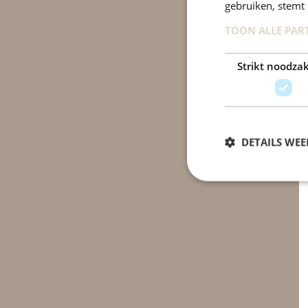
gebruiken, stemt
TOON ALLE PAR
Strikt noodzak
DETAILS WE